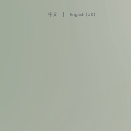
中文
English (UK)